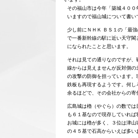
その福山市は今年「築城４００
いますので福山城について書い
少し前にＮＨＫ
ＢＳ１の「最強
で一番新幹線の駅に近い天守閣
になられたことと思います。
それは見ての通りなのですが、
線からは見えませんが反対側の
の攻撃の防御を担っています。
鉄板も再現するようです。何し
余るほどで、その会社からの寄
広島城は櫓（やぐら）の数では
も６１基なので現存していれば
お城には櫓が多く、３位は津山
の４５基で石高からいえば多い