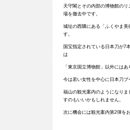
天守閣とその内部の博物館のリ
場を撤去中です。
城址の西隣にある「ふくやま美
す。
国宝指定されている日本刀が
7
は
「東京国立博物館」以外にはあ
今は若い女性を中心に日本刀ブ
福山の観光案内のようになりま
すのもいいかもしれません。
次に機会には観光案内第
2
弾を
福山テント装