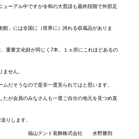
ニューアル中ですが令和の大普請も最終段階で外部足
術館」には全国に（世界に）誇れる収蔵品がありま
本、重要文化財が同じく
7
本。１ヵ所にこれほどあるの
りません。
ームだそうなので是非一度見られてはと思います。
したが会員のみなさんも一度ご自分の地元を見つめ直
お送りします。
飾株式会社 水野勝則