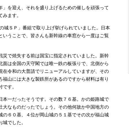
年」を迎え、それを盛り上げるための催しを頑張って
てみます。
の城ＳＰ」番組で取り上げ挙げられていました。日本
ということで、皆さんも新幹線の車窓から一度はご覧
戦災で焼失する前は国宝に指定されていました。新幹
北面は全国の天守閣では唯一鉄の板張りで、北側から
現在令和の大普請でリニューアルしていますが、その
ろ福山には大きな製鉄所があるのですから材料は有り
付です。
日本一だったそうです。その数７６基。かの姫路城で
壮大なものだったでしょう。その他何故か中国地方の
城の６０基、４位が岡山城の５１基でその次が福山城
お城でした。