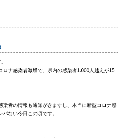
有）
す。
コロナ感染者激増で、県内の感染者
1.000
人越えが
15
感染者の情報も通知がきますし、本当に新型コロナ感
ンパない今日この頃です。