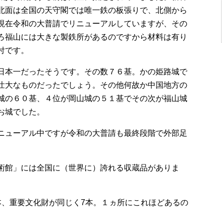
北面は全国の天守閣では唯一鉄の板張りで、北側から
現在令和の大普請でリニューアルしていますが、その
ろ福山には大きな製鉄所があるのですから材料は有り
付です。
日本一だったそうです。その数７６基。かの姫路城で
壮大なものだったでしょう。その他何故か中国地方の
城の６０基、４位が岡山城の５１基でその次が福山城
お城でした。
ニューアル中ですが令和の大普請も最終段階で外部足
術館」には全国に（世界に）誇れる収蔵品がありま
本、重要文化財が同じく
7
本。１ヵ所にこれほどあるの