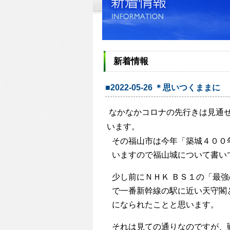
新着情報
■2022-05-26 ＊思いつくままに
なかなかコロナの先行きは見通
います。
その福山市は今年「築城４００
いますので福山城について書い
少し前にＮＨＫ
ＢＳ１の「最強
で一番新幹線の駅に近い天守閣
になられたことと思います。
それは見ての通りなのですが、