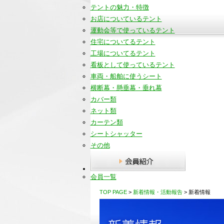
テントの魅力・特徴
お店についているテント
運動会等で使っているテント
住宅についてるテント
工場についてるテント
看板として使っているテント
車両・船舶に使うシート
横断幕・懸垂幕・垂れ幕
カバー類
ネット類
カーテン類
シートシャッター
その他
会員一覧
TOP PAGE
>
新着情報・活動報告
> 新着情報