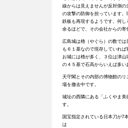
線からは見えませんが反対側の
の攻撃の防御を担っています。
鉄板も再現するようです。何し
余るほどで、その会社からの寄
広島城は櫓（やぐら）の数では
も６１基なので現存していれば
お城には櫓が多く、３位は津山
の４５基で石高からいえば多い
天守閣とその内部の博物館のリ
場を撤去中です。
城址の西隣にある「ふくやま美
す。
国宝指定されている日本刀が
7
は