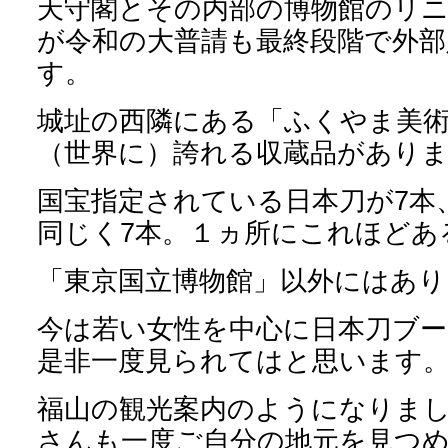
天守閣とその内部の博物館のリ
が令和の大普請も最終段階で外部
す。
城址の西隣にある「ふくやま美
（世界に）誇れる収蔵品があり
国宝指定されている日本刀が
7
本
同じく
7
本。１ヵ所にこれほどあ
「東京国立博物館」以外にはあり
今は若い女性を中心に日本刀ブ
是非一度見られてはと思います
福山の観光案内のようになりま
さんも一度ご自分の地元を見つ