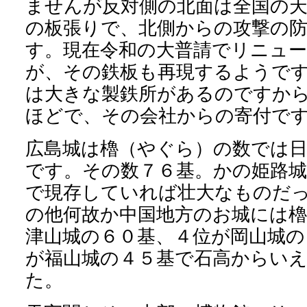
ませんが反対側の北面は全国の
の板張りで、北側からの攻撃の
す。現在令和の大普請でリニュ
が、その鉄板も再現するようで
は大きな製鉄所があるのですか
ほどで、その会社からの寄付で
広島城は櫓（やぐら）の数では
です。その数７６基。かの姫路
で現存していれば壮大なものだ
の他何故か中国地方のお城には
津山城の６０基、４位が岡山城の
が福山城の４５基で石高からい
た。